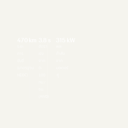
470
km
3.8
s
315
kW
ระยะ
อัตรา
พละ
การ
เร่ง
กำลัง
ขับขี่
จาก
จาก
(มาตรฐาน
0-
มอเตอร์
NEDC)
100
คู่
กม./
ชม.
(AWD)